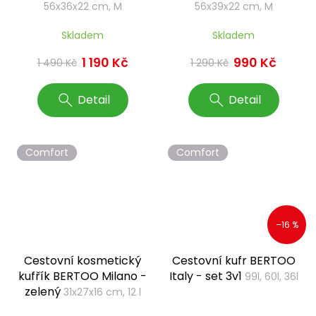
56x36x22 cm, M
56x39x22 cm, M
Skladem
Skladem
1 190 Kč
990 Kč
1 490 Kč
1 290 Kč
Detail
Detail
Comfort
Comfort
–16 %
Cestovní kosmetický
Cestovní kufr BERTOO
kufřík BERTOO Milano -
Italy - set 3v1
99l, 60l, 36l
zelený
31x27x16 cm, 12 l