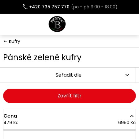
Přejít
+420 735 757 770
na
obsah
Kufry
Pánské zelené kufry
Seřadit dle
Zavřít filtr
Cena
479
Kč
6990
Kč