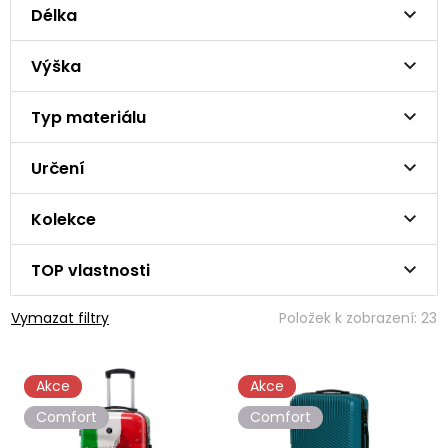
Délka
Výška
Typ materiálu
Určení
Kolekce
TOP vlastnosti
Vymazat filtry
Položek k zobrazení:
23
V
Akce
Akce
ý
p
Comfort
Comfort
i