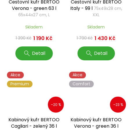
Cestovní kufr BERTOO
Cestovní kufr BERTOO
Verona - green 63 l
Italy - 99 l
75x49x28 cm,
65x44x27 cm, L
XXL
Skladem
Skladem
1 190 Kč
1 430 Kč
1 390 Kč
1 790 Kč
Detail
Detail
Akce
Akce
Premium
Comfort
–20 %
–23 %
Kabinový kufr BERTOO
Kabinový kufr BERTOO
Cagliari - zelený 36 l
Verona - green 36 l