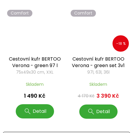
Comfort
Comfort
–18 %
Cestovní kufr BERTOO
Cestovní kufr BERTOO
Verona - green 97 l
Verona - green set 3v1
75x49x30 cm, XXL
97l, 63l, 36l
Skladem
Skladem
1 490 Kč
3 390 Kč
4 170 Kč
Detail
Detail