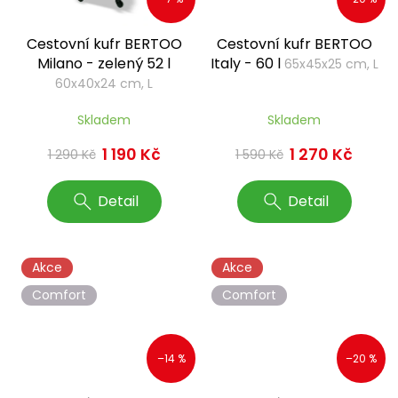
Cestovní kufr BERTOO
Cestovní kufr BERTOO
Milano - zelený 52 l
Italy - 60 l
65x45x25 cm, L
60x40x24 cm, L
Skladem
Skladem
1 190 Kč
1 270 Kč
1 290 Kč
1 590 Kč
Detail
Detail
Akce
Akce
Comfort
Comfort
–14 %
–20 %